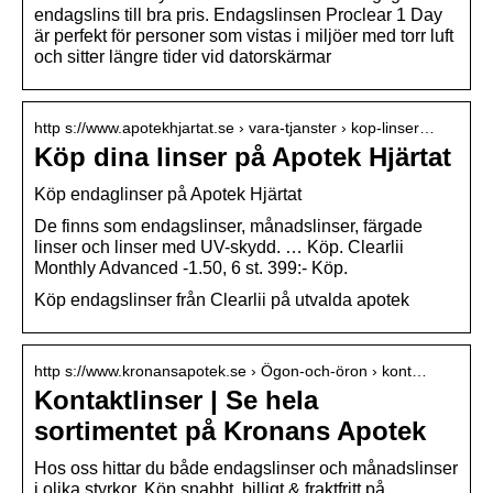
endagslins till bra pris. Endagslinsen Proclear 1 Day
är perfekt för personer som vistas i miljöer med torr luft
och sitter längre tider vid datorskärmar
http s://www.apotekhjartat.se › vara-tjanster › kop-linser…
Köp dina linser på Apotek Hjärtat
Köp endaglinser på Apotek Hjärtat
De finns som endagslinser, månadslinser, färgade
linser och linser med UV-skydd. … Köp. Clearlii
Monthly Advanced -1.50, 6 st. 399:- Köp.
Köp endagslinser från Clearlii på utvalda apotek
http s://www.kronansapotek.se › Ögon-och-öron › kont…
Kontaktlinser | Se hela
sortimentet på Kronans Apotek
Hos oss hittar du både endagslinser och månadslinser
i olika styrkor. Köp snabbt, billigt & fraktfritt på