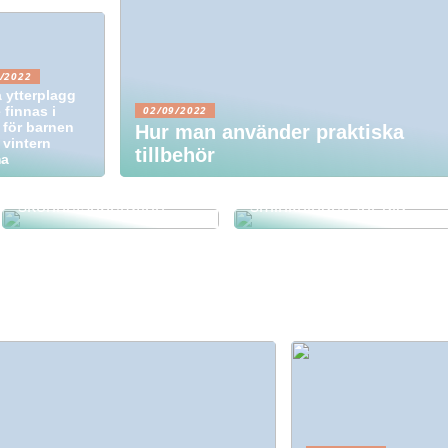
/2022
 ytterplagg
 finnas i
02/09/2022
 för barnen
Hur man använder praktiska
 vintern
tillbehör
a
Funderar du på att
göra en
Hitta den bästa
skönhetsoperation?
sminkningen för dig