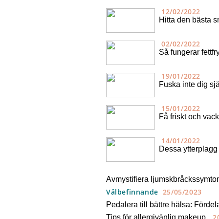
12/02/2022
Hitta den bästa s
02/02/2022
Så fungerar fettfr
19/01/2022
Fuska inte dig sj
15/01/2022
Få friskt och vack
14/01/2022
Dessa ytterplagg
Avmystifiera ljumskbråckssymtom
Välbefinnande
25/05/2023
Pedalera till bättre hälsa: Förde
2
Tips för allergivänlig makeup