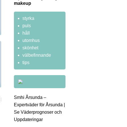
makeup
styrka
puls
håll
utomhus
skönhet
välbefinnande
tips
Smhi Årsunda –
Expertväder för Årsunda |
Se Väderprognoser och
Uppdateringar