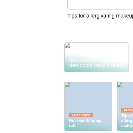
Tips för allergivänlig makeu
Avmystifiera
ljumskbråckssymtom
hos kvinnor: exponera
den dolda verkligheten
20/09
18/10/2022
Tips f
Hur man klär sig
allerg
rätt
make