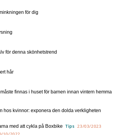
minkningen för dig
ysning
älv för denna skönhetstrend
ert hår
 måste finnas i huset för barnen innan vintern hemma
 hos kvinnor: exponera den dolda verkligheten
Tips
23/03/2023
larna med att cykla på Boxbike
0/10/2022