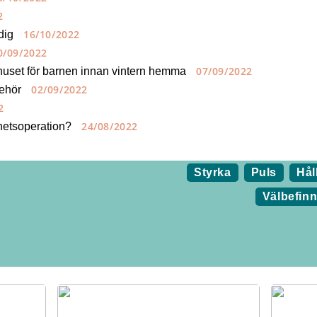
2
16/10/2022
dig
0/09/2022
07/09/2022
 huset för barnen innan vintern hemma
02/09/2022
behör
2
24/08/2022
hetsoperation?
Styrka
Puls
Hål
Välbefin