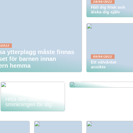
28/06/2022
Håll dig frisk och
älska dig själv
/2022
a ytterplagg måste finnas
09/06/2022
set för barnen innan
Ett välvårdat
tern hemma
ansikte
Få friskt och vackert
hår
Hitta den bästa
sminkningen för dig