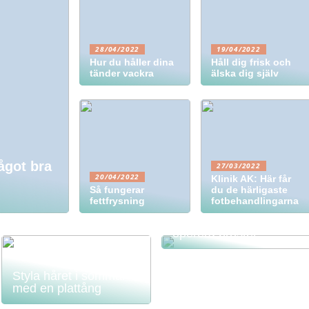
28/04/2022
19/04/2022
Hur du håller dina
Håll dig frisk och
tänder vackra
älska dig själv
ågot bra
27/03/2022
20/04/2022
Klinik AK: Här får
Så fungerar
du de härligaste
fettfrysning
fotbehandlingarna
Bra att veta om du vill
operera bröstet
Styla håret i sommar
med en plattång