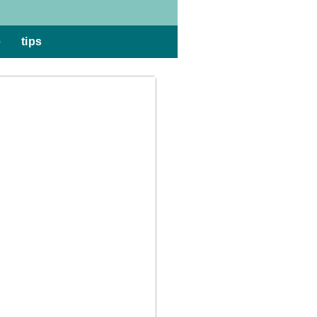
e
tips