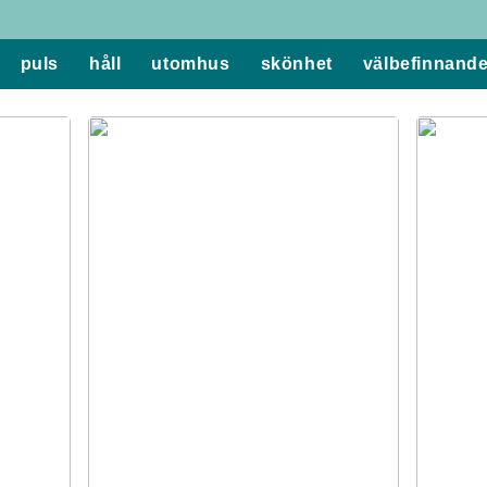
puls
håll
utomhus
skönhet
välbefinnand