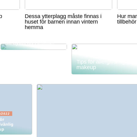
p
Dessa ytterplagg måste finnas i
Hur man
huset för barnen innan vintern
tillbehör
hemma
Pedalera till bättre
hälsa: Fördelarna med
att cykla på Boxbike
Tips för allergivänlig
makeup
/2022
ör
ivänlig
up