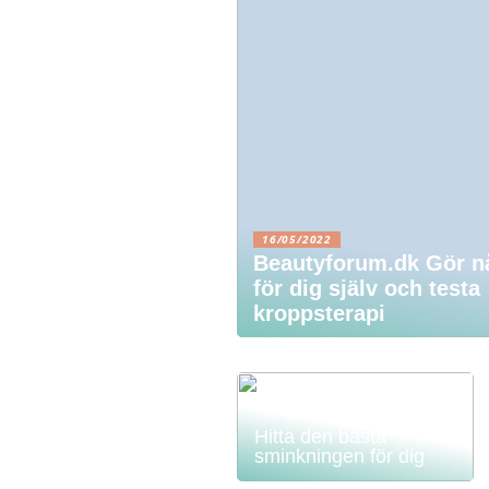
16/05/2022
Beautyforum.dk Gör n
för dig själv och testa
kroppsterapi
Hitta den bästa
sminkningen för dig