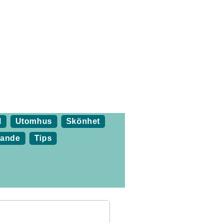
l
Utomhus
Skönhet
nande
Tips