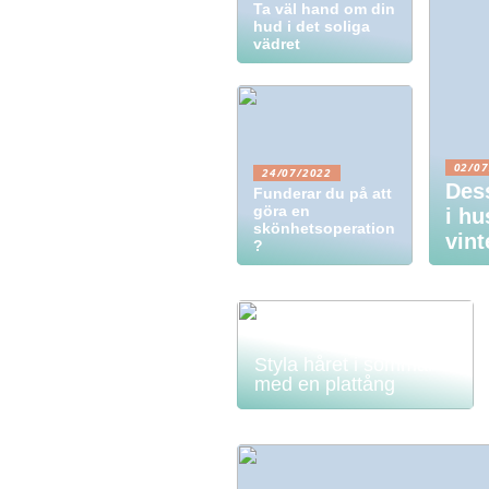
Ta väl hand om din
hud i det soliga
vädret
02/07
24/07/2022
Dess
Funderar du på att
göra en
i hu
skönhetsoperation
vin
?
Styla håret i sommar
med en plattång