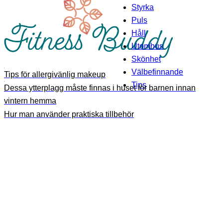
Styrka
Puls
Håll
Utomhus
Skönhet
Välbefinnande
Tips för allergivänlig makeup
Tips
Dessa ytterplagg måste finnas i huset för barnen innan
vintern hemma
Hur man använder praktiska tillbehör