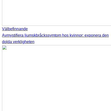
Välbefinnande
Avmystifiera ljumskbråckssymtom hos kvinnor: exponera den
dolda verkligheten