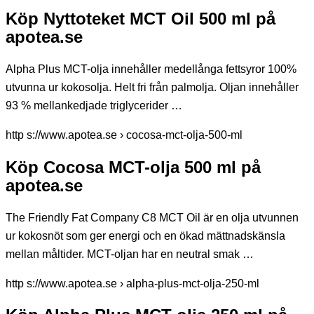
Köp Nyttoteket MCT Oil 500 ml på
apotea.se
Alpha Plus MCT-olja innehåller medellånga fettsyror 100%
utvunna ur kokosolja. Helt fri från palmolja. Oljan innehåller
93 % mellankedjade triglycerider …
http s://www.apotea.se › cocosa-mct-olja-500-ml
Köp Cocosa MCT-olja 500 ml på
apotea.se
The Friendly Fat Company C8 MCT Oil är en olja utvunnen
ur kokosnöt som ger energi och en ökad mättnadskänsla
mellan måltider. MCT-oljan har en neutral smak …
http s://www.apotea.se › alpha-plus-mct-olja-250-ml